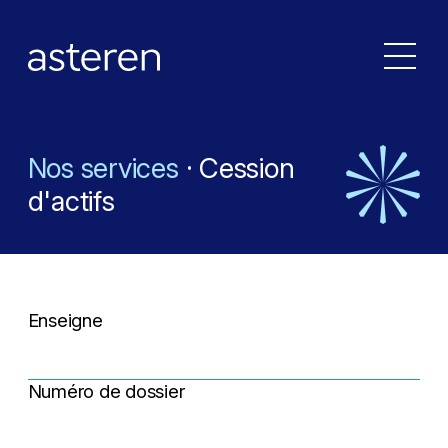
N
o
s
s
e
r
v
i
c
e
s
·
C
e
s
s
i
o
n
d
'
a
c
t
i
f
s
Enseigne
Numéro de dossier