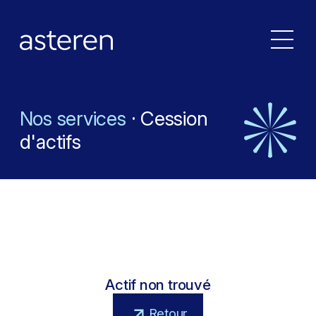
N
o
s
s
e
r
v
i
c
e
s
·
C
e
s
s
i
o
n
d
'
a
c
t
i
f
s
Actif non trouvé
Retour